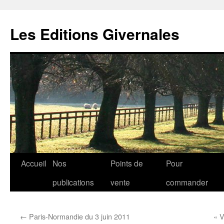
Aller
au
Les Editions Givernales
contenu
Accueil
Nos
Points de
Pour
publications
vente
commander
←
Paris-Normandie du 3 juin 2011
« V